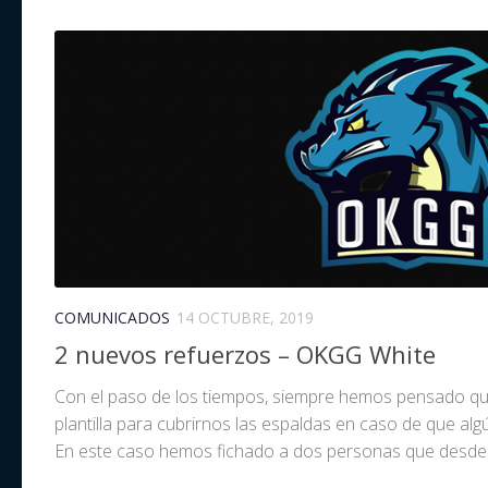
COMUNICADOS
14 OCTUBRE, 2019
2 nuevos refuerzos – OKGG White
Con el paso de los tiempos, siempre hemos pensado que
plantilla para cubrirnos las espaldas en caso de que alg
En este caso hemos fichado a dos personas que desde el