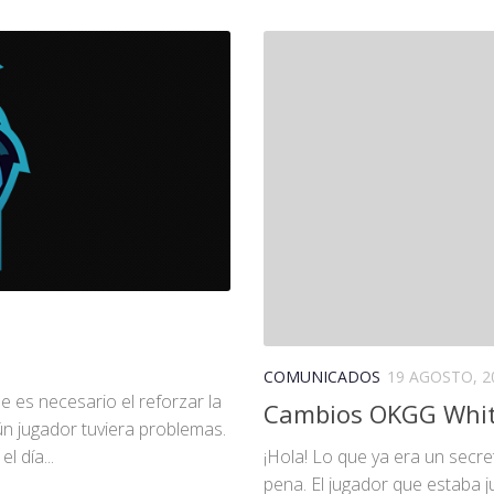
COMUNICADOS
19 AGOSTO, 2
 es necesario el reforzar la
Cambios OKGG Whi
ún jugador tuviera problemas.
¡Hola! Lo que ya era un sec
 día...
pena. El jugador que estaba