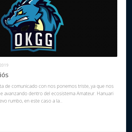
2019
iós
a de comunicado con nos ponemos triste, ya que nos
gue avanzando dentro del ecosistema Amateur. Hanuari
vo rumbo, en este caso a la...