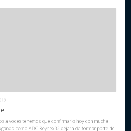
019
te
reto a voces tenemos que confirmarlo hoy con mucha
 jugando como ADC Reynex33 dejará de formar parte de