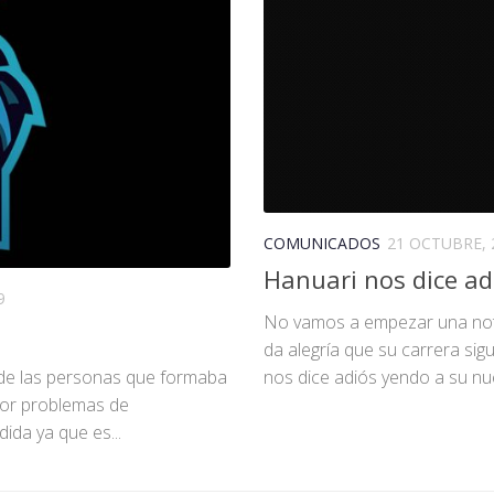
COMUNICADOS
21 OCTUBRE, 
Hanuari nos dice ad
9
No vamos a empezar una not
da alegría que su carrera si
nos dice adiós yendo a su nue
 de las personas que formaba
por problemas de
ida ya que es...