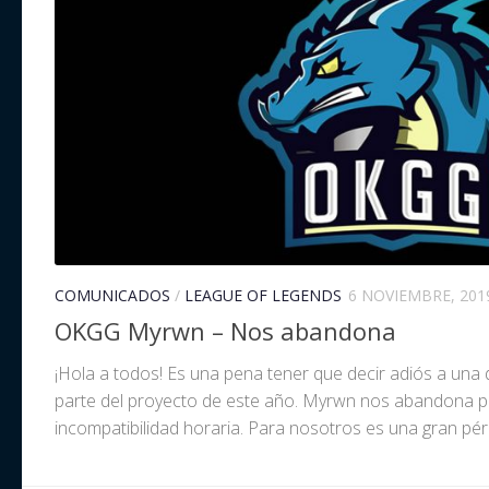
COMUNICADOS
/
LEAGUE OF LEGENDS
6 NOVIEMBRE, 201
OKGG Myrwn – Nos abandona
¡Hola a todos! Es una pena tener que decir adiós a una
parte del proyecto de este año. Myrwn nos abandona 
incompatibilidad horaria. Para nosotros es una gran pérd